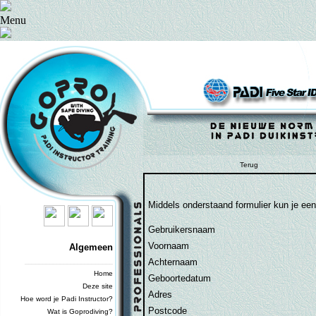
Menu
Terug
Middels onderstaand formulier kun je ee
Gebruikersnaam
Voornaam
Algemeen
Achternaam
_________________________
Home
Geboortedatum
Deze site
Adres
Hoe word je Padi Instructor?
Postcode
Wat is Goprodiving?