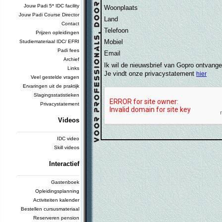
Jouw Padi 5* IDC facility
Woonplaats
Jouw Padi Course Director
Land
Contact
Telefoon
Prijzen opleidingen
Mobiel
Studiemateriaal IDC/ EFRI
Padi fees
Email
Archief
Ik wil de nieuwsbrief van Gopro ontvang
Links
Je vindt onze privacystatement
hier
Veel gestelde vragen
Ervaringen uit de praktijk
Slagingsstatistieken
Privacystatement
Videos
_________________________
IDC video
Skill videos
Interactief
_________________________
Gastenboek
Opleidingsplanning
Activiteiten kalender
Bestellen cursusmateriaal
Reserveren pension