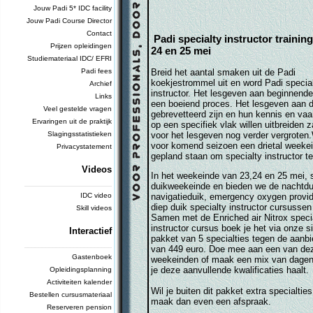
Jouw Padi 5* IDC facility
Jouw Padi Course Director
Contact
Padi specialty instructor training
Prijzen opleidingen
24 en 25 mei
Studiemateriaal IDC/ EFRI
Padi fees
Breid het aantal smaken uit de Padi
koekjestrommel uit en word Padi specia
Archief
instructor. Het lesgeven aan beginnende
Links
een boeiend proces. Het lesgeven aan d
Veel gestelde vragen
gebrevetteerd zijn en hun kennis en va
Ervaringen uit de praktijk
op een specifiek vlak willen uitbreiden z
Slagingsstatistieken
voor het lesgeven nog verder vergrote
voor komend seizoen een drietal weeke
Privacystatement
gepland staan om specialty instructor t
Videos
In het weekeinde van 23,24 en 25 mei, s
_________________________
duikweekeinde en bieden we de nachtdu
IDC video
navigatieduik, emergency oxygen provid
diep duik specialty instructor cursussen
Skill videos
Samen met de Enriched air Nitrox speci
instructor cursus boek je het via onze s
Interactief
pakket van 5 specialties tegen de aanbi
_________________________
van 449 euro. Doe mee aan een van de
Gastenboek
weekeinden of maak een mix van dagen
je deze aanvullende kwalificaties haalt.
Opleidingsplanning
Activiteiten kalender
Wil je buiten dit pakket extra specialtie
Bestellen cursusmateriaal
maak dan even een afspraak.
Reserveren pension